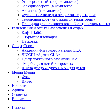
Универсальный зал (в комплексе)
Зал единоборств (в комплексе)
Аквазона (в комплексе)
Футбольное поле (на открытой территории)
Теннисный корт (на открытой территории)
Площадка для пляжного волейбола (на открытой те
Развлечения и отдых
Развлечения и отдых
Кафе Шайба
Открытые площадки
Парковка
Спорт
Спорт
Академия фигурного катания СКА
ДЮСШ «Армия СКА»
Центр хоккейного развития СКА
Флорбол для детей и взрослых
Школа дзюдо «Турбо СКА» для детей
Медиа
Медиа
Фото
Видео
Новости
Афиша
Сервисы
Расписание
Главная