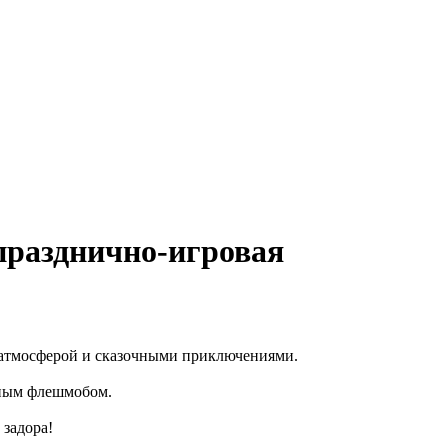
празднично-игровая
 атмосферой и сказочными приключениями.
льным флешмобом.
 задора!