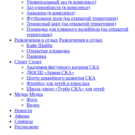
Универсальный зал (в комплексе)
Зал единоборств (в комплексе)
Аквазона (в комплексе)
Футбольное поле (на открытой территории)
Теннисный корт (на открытой территории)
Площадка для пляжного волейбола (на открытой
территории)
Развлечения и отдых
Развлечения и отдых
Кафе Шайба
Открытые площадки
Парковка
Спорт
Спорт
Академия фигурного катания СКА
ДЮСШ «Армия СКА»
Центр хоккейного развития СКА
Флорбол для детей и взрослых
Школа дзюдо «Турбо СКА» для детей
Медиа
Медиа
Фото
Видео
Новости
Афиша
Сервисы
Расписание