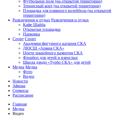
Футбольное поле (на открытой территории)
Теннисный корт (на открытой территории)
Площадка для пляжного волейбола (на открытой
территории)
Развлечения и отдых
Развлечения и отдых
Кафе Шайба
Открытые площадки
Парковка
Спорт
Спорт
Академия фигурного катания СКА
ДЮСШ «Армия СКА»
Центр хоккейного развития СКА
Флорбол для детей и взрослых
Школа дзюдо «Турбо СКА» для детей
Медиа
Медиа
Фото
Видео
Новости
Афиша
Сервисы
Расписание
Главная
Медиа
Видео