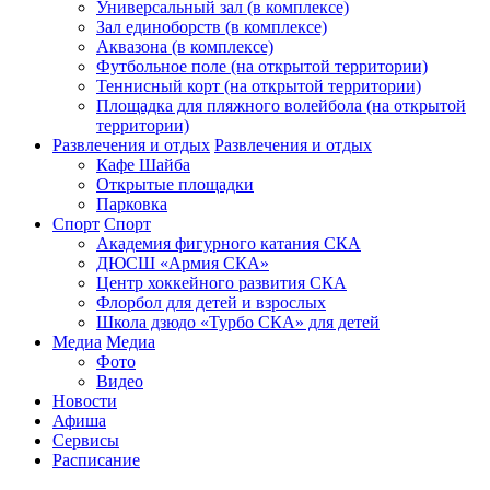
Универсальный зал (в комплексе)
Зал единоборств (в комплексе)
Аквазона (в комплексе)
Футбольное поле (на открытой территории)
Теннисный корт (на открытой территории)
Площадка для пляжного волейбола (на открытой
территории)
Развлечения и отдых
Развлечения и отдых
Кафе Шайба
Открытые площадки
Парковка
Спорт
Спорт
Академия фигурного катания СКА
ДЮСШ «Армия СКА»
Центр хоккейного развития СКА
Флорбол для детей и взрослых
Школа дзюдо «Турбо СКА» для детей
Медиа
Медиа
Фото
Видео
Новости
Афиша
Сервисы
Расписание