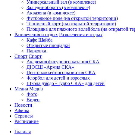
Универсальный зал (в комплексе)
Зал единоборств (в комплексе)
Аквазона (в комплексе)
Футбольное поле (на открытой территории)
Теннисный корт (на открытой территории)
Площадка для пляжного волейбола (на открытой те
Развлечения и отдых
Развлечения и отдых
Кафе Шайба
Открытые площадки
Парковка
Спорт
Спорт
Академия фигурного катания СКА
ДЮСШ «Армия СКА»
Центр хоккейного развития СКА
Флорбол для детей и взрослых
Школа дзюдо «Турбо СКА» для детей
Медиа
Медиа
Фото
Видео
Новости
Афиша
Сервисы
Расписание
Главная