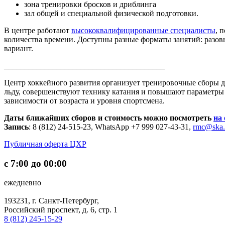
зона тренировки бросков и дриблинга
зал общей и специальной физической подготовки.
В центре работают
высококвалифицированные специалисты
, 
количества времени. Доступны разные форматы занятий: разо
вариант.
________________________________________
Центр хоккейного развития организует тренировочные сборы дл
льду, совершенствуют технику катания и повышают параметры
зависимости от возраста и уровня спортсмена.
Даты ближайших сборов и стоимость можно посмотреть
на
Запись
: 8 (812) 24-515-23, WhatsApp +7 999 027-43-31,
rmc@ska.
Публичная оферта ЦХР
с 7:00 до 00:00
ежедневно
193231, г. Санкт-Петербург,
Российский проспект, д. 6, стр. 1
8 (812) 245-15-29