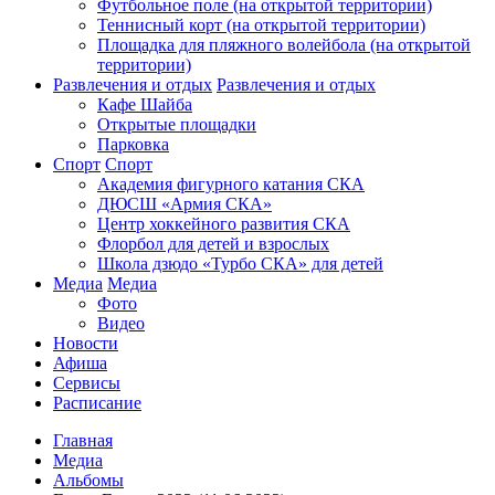
Футбольное поле (на открытой территории)
Теннисный корт (на открытой территории)
Площадка для пляжного волейбола (на открытой
территории)
Развлечения и отдых
Развлечения и отдых
Кафе Шайба
Открытые площадки
Парковка
Спорт
Спорт
Академия фигурного катания СКА
ДЮСШ «Армия СКА»
Центр хоккейного развития СКА
Флорбол для детей и взрослых
Школа дзюдо «Турбо СКА» для детей
Медиа
Медиа
Фото
Видео
Новости
Афиша
Сервисы
Расписание
Главная
Медиа
Альбомы