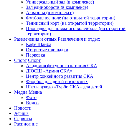
Универсальный зал (в комплексе)
Зал единоборств (в комплексе)
Аквазона (в комплексе)
Футбольное поле (на открытой территории)
Теннисный корт (на открытой территории)
Площадка для пляжного волейбола (на открытой
территории)
Развлечения и отдых
Развлечения и отдых
Кафе Шайба
Открытые площадки
Парковка
Спорт
Спорт
Академия фигурного катания СКА
ДЮСШ «Армия СКА»
Центр хоккейного развития СКА
Флорбол для детей и взрослых
Школа дзюдо «Турбо СКА» для детей
Медиа
Медиа
Фото
Видео
Новости
Афиша
Сервисы
Расписание