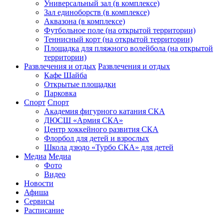
Универсальный зал (в комплексе)
Зал единоборств (в комплексе)
Аквазона (в комплексе)
Футбольное поле (на открытой территории)
Теннисный корт (на открытой территории)
Площадка для пляжного волейбола (на открытой
территории)
Развлечения и отдых
Развлечения и отдых
Кафе Шайба
Открытые площадки
Парковка
Спорт
Спорт
Академия фигурного катания СКА
ДЮСШ «Армия СКА»
Центр хоккейного развития СКА
Флорбол для детей и взрослых
Школа дзюдо «Турбо СКА» для детей
Медиа
Медиа
Фото
Видео
Новости
Афиша
Сервисы
Расписание