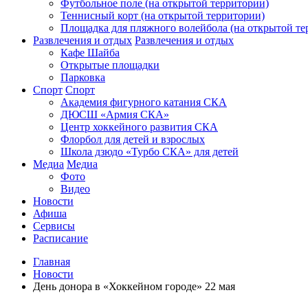
Футбольное поле (на открытой территории)
Теннисный корт (на открытой территории)
Площадка для пляжного волейбола (на открытой те
Развлечения и отдых
Развлечения и отдых
Кафе Шайба
Открытые площадки
Парковка
Спорт
Спорт
Академия фигурного катания СКА
ДЮСШ «Армия СКА»
Центр хоккейного развития СКА
Флорбол для детей и взрослых
Школа дзюдо «Турбо СКА» для детей
Медиа
Медиа
Фото
Видео
Новости
Афиша
Сервисы
Расписание
Главная
Новости
День донора в «Хоккейном городе» 22 мая