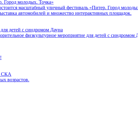
. Город молодых. Точка»
 состоится масштабный уличный фестиваль «Питер. Город молод
 выставка автомобилей и множество интерактивных площадок.
 для детей с синдромом Дауна
ворительное физкультурное мероприятие для детей с синдромом 
!
и СКА
ых возрастов.