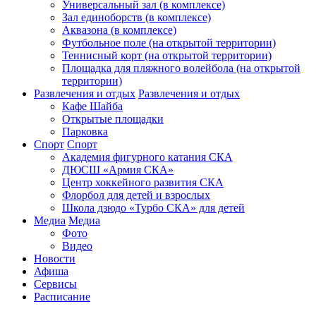
Универсальный зал (в комплексе)
Зал единоборств (в комплексе)
Аквазона (в комплексе)
Футбольное поле (на открытой территории)
Теннисный корт (на открытой территории)
Площадка для пляжного волейбола (на открытой
территории)
Развлечения и отдых
Развлечения и отдых
Кафе Шайба
Открытые площадки
Парковка
Спорт
Спорт
Академия фигурного катания СКА
ДЮСШ «Армия СКА»
Центр хоккейного развития СКА
Флорбол для детей и взрослых
Школа дзюдо «Турбо СКА» для детей
Медиа
Медиа
Фото
Видео
Новости
Афиша
Сервисы
Расписание