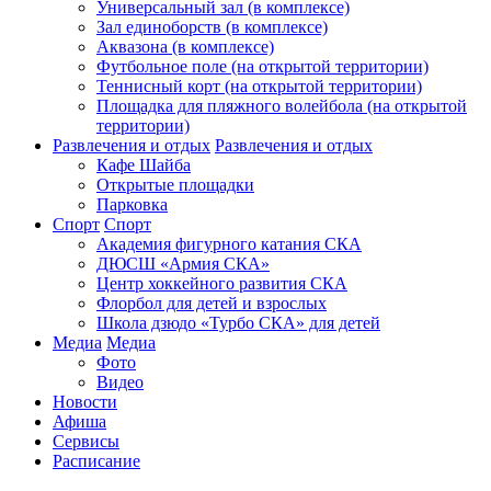
Универсальный зал (в комплексе)
Зал единоборств (в комплексе)
Аквазона (в комплексе)
Футбольное поле (на открытой территории)
Теннисный корт (на открытой территории)
Площадка для пляжного волейбола (на открытой
территории)
Развлечения и отдых
Развлечения и отдых
Кафе Шайба
Открытые площадки
Парковка
Спорт
Спорт
Академия фигурного катания СКА
ДЮСШ «Армия СКА»
Центр хоккейного развития СКА
Флорбол для детей и взрослых
Школа дзюдо «Турбо СКА» для детей
Медиа
Медиа
Фото
Видео
Новости
Афиша
Сервисы
Расписание