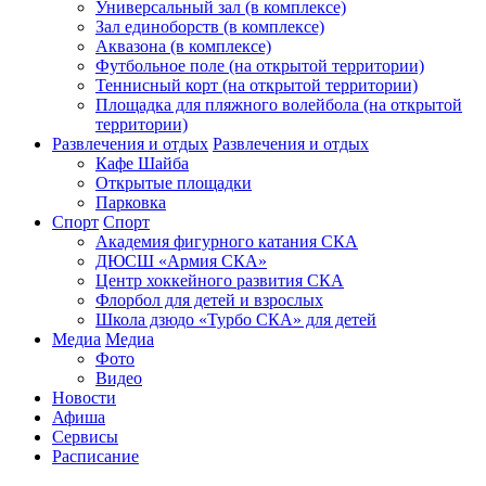
Универсальный зал (в комплексе)
Зал единоборств (в комплексе)
Аквазона (в комплексе)
Футбольное поле (на открытой территории)
Теннисный корт (на открытой территории)
Площадка для пляжного волейбола (на открытой
территории)
Развлечения и отдых
Развлечения и отдых
Кафе Шайба
Открытые площадки
Парковка
Спорт
Спорт
Академия фигурного катания СКА
ДЮСШ «Армия СКА»
Центр хоккейного развития СКА
Флорбол для детей и взрослых
Школа дзюдо «Турбо СКА» для детей
Медиа
Медиа
Фото
Видео
Новости
Афиша
Сервисы
Расписание