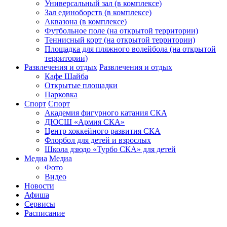
Универсальный зал (в комплексе)
Зал единоборств (в комплексе)
Аквазона (в комплексе)
Футбольное поле (на открытой территории)
Теннисный корт (на открытой территории)
Площадка для пляжного волейбола (на открытой
территории)
Развлечения и отдых
Развлечения и отдых
Кафе Шайба
Открытые площадки
Парковка
Спорт
Спорт
Академия фигурного катания СКА
ДЮСШ «Армия СКА»
Центр хоккейного развития СКА
Флорбол для детей и взрослых
Школа дзюдо «Турбо СКА» для детей
Медиа
Медиа
Фото
Видео
Новости
Афиша
Сервисы
Расписание