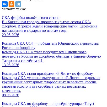
Читайте также
СКА-флорбол подвёл итоги сезона
В «Хоккейном городе» прошло закрытие сезона СКА-
флорбол. Игроков ждали товарищеские матчи, церемония
награждения и подарки по итогам года.
29.05.2026
Команда СКА U14 — победитель Юношеского первенства
России по флорболу
Команда СКА U14 стала победителем Юношеского
первенства России по флорболу, обыграв в финале сборную
Татарстана со счётом 4:1.
13.05.2026
Команды СКА стали призёрами «Р-Лиги» по флорболу
Команды СКА успешно выступили в «Р-Лиге» — одном из
крупнейших регулярных флорбольных первенств России,
завоевав золото и два серебра в разных возрастных
категориях.
08.05.2026
Команды СКА по флорболу — призёры турнира «Target