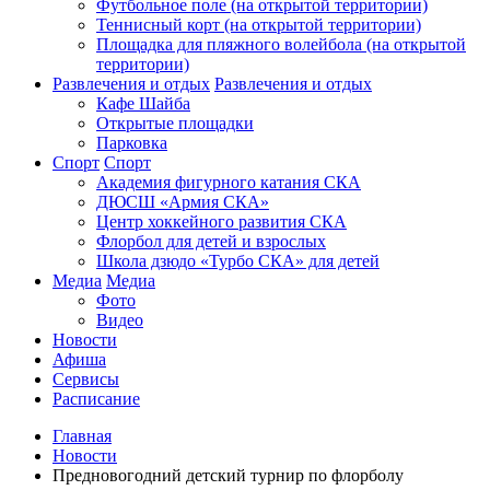
Футбольное поле (на открытой территории)
Теннисный корт (на открытой территории)
Площадка для пляжного волейбола (на открытой
территории)
Развлечения и отдых
Развлечения и отдых
Кафе Шайба
Открытые площадки
Парковка
Спорт
Спорт
Академия фигурного катания СКА
ДЮСШ «Армия СКА»
Центр хоккейного развития СКА
Флорбол для детей и взрослых
Школа дзюдо «Турбо СКА» для детей
Медиа
Медиа
Фото
Видео
Новости
Афиша
Сервисы
Расписание
Главная
Новости
Предновогодний детский турнир по флорболу