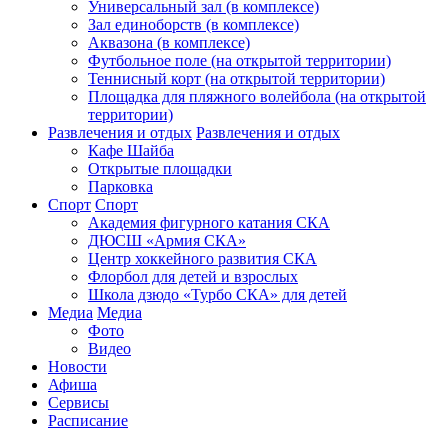
Универсальный зал (в комплексе)
Зал единоборств (в комплексе)
Аквазона (в комплексе)
Футбольное поле (на открытой территории)
Теннисный корт (на открытой территории)
Площадка для пляжного волейбола (на открытой
территории)
Развлечения и отдых
Развлечения и отдых
Кафе Шайба
Открытые площадки
Парковка
Спорт
Спорт
Академия фигурного катания СКА
ДЮСШ «Армия СКА»
Центр хоккейного развития СКА
Флорбол для детей и взрослых
Школа дзюдо «Турбо СКА» для детей
Медиа
Медиа
Фото
Видео
Новости
Афиша
Сервисы
Расписание