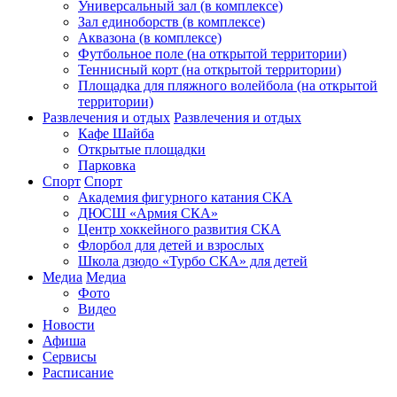
Универсальный зал (в комплексе)
Зал единоборств (в комплексе)
Аквазона (в комплексе)
Футбольное поле (на открытой территории)
Теннисный корт (на открытой территории)
Площадка для пляжного волейбола (на открытой
территории)
Развлечения и отдых
Развлечения и отдых
Кафе Шайба
Открытые площадки
Парковка
Спорт
Спорт
Академия фигурного катания СКА
ДЮСШ «Армия СКА»
Центр хоккейного развития СКА
Флорбол для детей и взрослых
Школа дзюдо «Турбо СКА» для детей
Медиа
Медиа
Фото
Видео
Новости
Афиша
Сервисы
Расписание