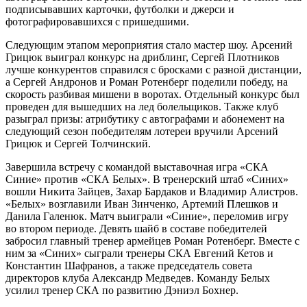
подписывавших карточки, футболки и джерси и
фотографировавшихся с пришедшими.
Следующим этапом мероприятия стало мастер шоу. Арсений
Грицюк выиграл конкурс на дриблинг, Сергей Плотников
лучше конкурентов справился с бросками с разной дистанции,
а Сергей Андронов и Роман Ротенберг поделили победу, на
скорость разбивая мишени в воротах. Отдельный конкурс был
проведен для вышедших на лед болельщиков. Также клуб
разыграл призы: атрибутику с автографами и абонемент на
следующий сезон победителям лотереи вручили Арсений
Грицюк и Сергей Толчинский.
Завершила встречу с командой выставочная игра «СКА
Синие» против «СКА Белых». В тренерский штаб «Синих»
вошли Никита Зайцев, Захар Бардаков и Владимир Алистров.
«Белых» возглавили Иван Зинченко, Артемий Плешков и
Данила Галенюк. Матч выиграли «Синие», переломив игру
во втором периоде. Девять шайб в составе победителей
забросил главный тренер армейцев Роман Ротенберг. Вместе с
ним за «Синих» сыграли тренеры СКА Евгений Кетов и
Константин Шафранов, а также председатель совета
директоров клуба Александр Медведев. Команду Белых
усилил тренер СКА по развитию Дэниэл Бохнер.