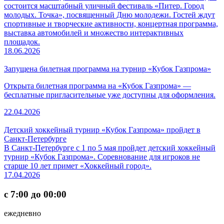
состоится масштабный уличный фестиваль «Питер. Город
молодых. Точка», посвященный Дню молодежи. Гостей ждут
спортивные и творческие активности, концертная программа,
выставка автомобилей и множество интерактивных
площадок.
18.06.2026
Запущена билетная программа на турнир «Кубок Газпрома»
Открыта билетная программа на «Кубок Газпрома» —
бесплатные пригласительные уже доступны для оформления.
22.04.2026
Детский хоккейный турнир «Кубок Газпрома» пройдет в
Санкт-Петербурге
В Санкт-Петербурге с 1 по 5 мая пройдет детский хоккейный
турнир «Кубок Газпрома». Соревнование для игроков не
старше 10 лет примет «Хоккейный город».
17.04.2026
с 7:00 до 00:00
ежедневно