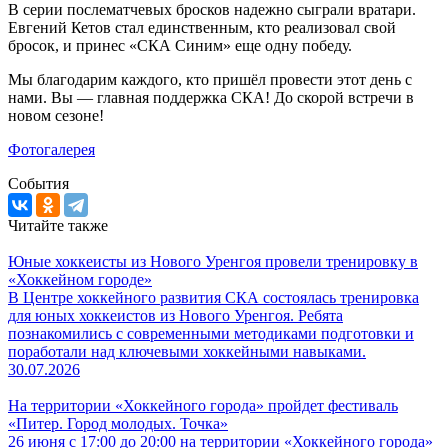
В серии послематчевых бросков надежно сыграли вратари.
Евгений Кетов стал единственным, кто реализовал свой
бросок, и принес «СКА Синим» еще одну победу.
Мы благодарим каждого, кто пришёл провести этот день с
нами. Вы — главная поддержка СКА! До скорой встречи в
новом сезоне!
Фотогалерея
События
Читайте также
Юные хоккеисты из Нового Уренгоя провели тренировку в
«Хоккейном городе»
В Центре хоккейного развития СКА состоялась тренировка
для юных хоккеистов из Нового Уренгоя. Ребята
познакомились с современными методиками подготовки и
поработали над ключевыми хоккейными навыками.
30.07.2026
На территории «Хоккейного города» пройдет фестиваль
«Питер. Город молодых. Точка»
26 июня с 17:00 до 20:00 на территории «Хоккейного города»