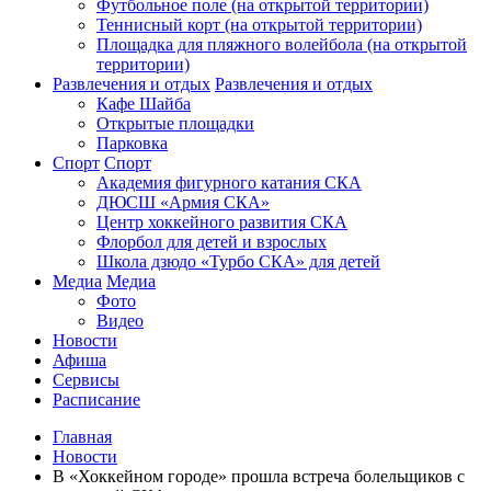
Футбольное поле (на открытой территории)
Теннисный корт (на открытой территории)
Площадка для пляжного волейбола (на открытой
территории)
Развлечения и отдых
Развлечения и отдых
Кафе Шайба
Открытые площадки
Парковка
Спорт
Спорт
Академия фигурного катания СКА
ДЮСШ «Армия СКА»
Центр хоккейного развития СКА
Флорбол для детей и взрослых
Школа дзюдо «Турбо СКА» для детей
Медиа
Медиа
Фото
Видео
Новости
Афиша
Сервисы
Расписание
Главная
Новости
В «Хоккейном городе» прошла встреча болельщиков с