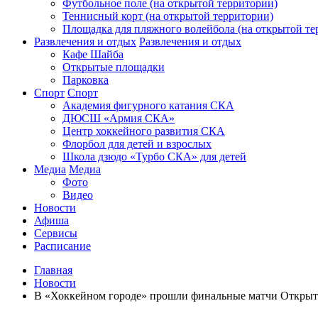
Футбольное поле (на открытой территории)
Теннисный корт (на открытой территории)
Площадка для пляжного волейбола (на открытой те
Развлечения и отдых
Развлечения и отдых
Кафе Шайба
Открытые площадки
Парковка
Спорт
Спорт
Академия фигурного катания СКА
ДЮСШ «Армия СКА»
Центр хоккейного развития СКА
Флорбол для детей и взрослых
Школа дзюдо «Турбо СКА» для детей
Медиа
Медиа
Фото
Видео
Новости
Афиша
Сервисы
Расписание
Главная
Новости
В «Хоккейном городе» прошли финальные матчи Открыт