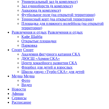
Универсальный зал (в комплексе)
Зал единоборств (в комплексе)
Аквазона (в комплексе)
Футбольное поле (на открытой территории)
Теннисный корт (на открытой территории)
Площадка для пляжного волейбола (на открытой
территории)
Развлечения и отдых
Развлечения и отдых
Кафе Шайба
Открытые площадки
Парковка
Спорт
Спорт
Академия фигурного катания СКА
ДЮСШ «Армия СКА»
Центр хоккейного развития СКА
Флорбол для детей и взрослых
Школа дзюдо «Турбо СКА» для детей
Медиа
Медиа
Фото
Видео
Новости
Афиша
Сервисы
Расписание