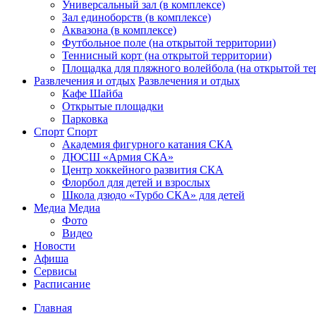
Универсальный зал (в комплексе)
Зал единоборств (в комплексе)
Аквазона (в комплексе)
Футбольное поле (на открытой территории)
Теннисный корт (на открытой территории)
Площадка для пляжного волейбола (на открытой те
Развлечения и отдых
Развлечения и отдых
Кафе Шайба
Открытые площадки
Парковка
Спорт
Спорт
Академия фигурного катания СКА
ДЮСШ «Армия СКА»
Центр хоккейного развития СКА
Флорбол для детей и взрослых
Школа дзюдо «Турбо СКА» для детей
Медиа
Медиа
Фото
Видео
Новости
Афиша
Сервисы
Расписание
Главная