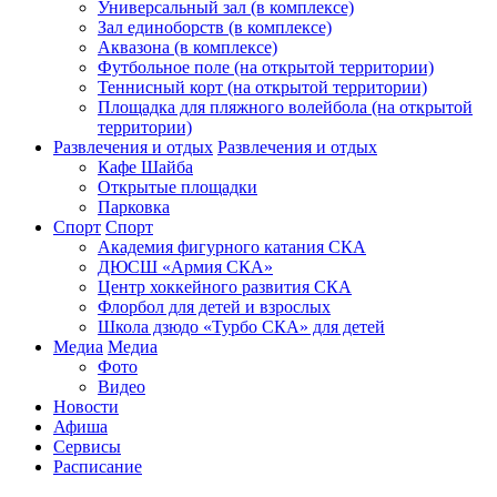
Универсальный зал (в комплексе)
Зал единоборств (в комплексе)
Аквазона (в комплексе)
Футбольное поле (на открытой территории)
Теннисный корт (на открытой территории)
Площадка для пляжного волейбола (на открытой
территории)
Развлечения и отдых
Развлечения и отдых
Кафе Шайба
Открытые площадки
Парковка
Спорт
Спорт
Академия фигурного катания СКА
ДЮСШ «Армия СКА»
Центр хоккейного развития СКА
Флорбол для детей и взрослых
Школа дзюдо «Турбо СКА» для детей
Медиа
Медиа
Фото
Видео
Новости
Афиша
Сервисы
Расписание