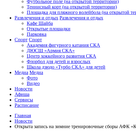
Футбольное поле (на открытой территории)
Теннисный корт (на открытой территории)
Площадка для пляжного волейбола (на открытой те
Развлечения и отдых
Развлечения и отдых
Кафе Шайба
Открытые площадки
Парковка
Спорт
Спорт
Академия фигурного катания СКА
ДЮСШ «Армия СКА»
Центр хоккейного развития СКА
Флорбол для детей и взрослых
Школа дзюдо «Турбо СКА» для детей
Медиа
Медиа
Фото
Видео
Новости
Афиша
Сервисы
Расписание
Главная
Новости
Открыта запись на зимние тренировочные сборы АФК «К