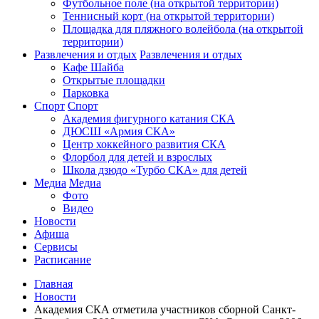
Футбольное поле (на открытой территории)
Теннисный корт (на открытой территории)
Площадка для пляжного волейбола (на открытой
территории)
Развлечения и отдых
Развлечения и отдых
Кафе Шайба
Открытые площадки
Парковка
Спорт
Спорт
Академия фигурного катания СКА
ДЮСШ «Армия СКА»
Центр хоккейного развития СКА
Флорбол для детей и взрослых
Школа дзюдо «Турбо СКА» для детей
Медиа
Медиа
Фото
Видео
Новости
Афиша
Сервисы
Расписание
Главная
Новости
Академия СКА отметила участников сборной Санкт-