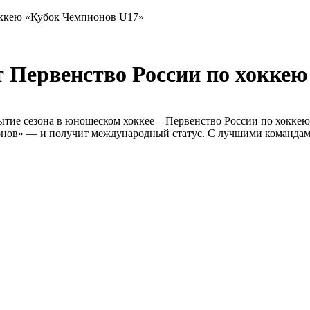
оккею «Кубок Чемпионов U17»
т Первенство России по хокке
бытие сезона в юношеском хоккее – Первенство России по хокк
ов» — и получит международный статус. С лучшими командами 