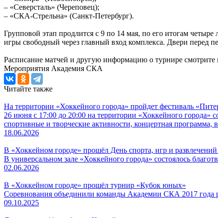
– «Северсталь» (Череповец);
– «СКА-Стрельна» (Санкт-Петербург).
Групповой этап продлится с 9 по 14 мая, по его итогам четыр
игры свободный через главный вход комплекса. Двери перед пе
Расписание матчей и другую информацию о турнире смотрит
Мероприятия
Академия СКА
Читайте также
На территории «Хоккейного города» пройдет фестиваль «Питер
26 июня с 17:00 до 20:00 на территории «Хоккейного города»
спортивные и творческие активности, концертная программа,
18.06.2026
В «Хоккейном городе» прошёл День спорта, игр и развлечений
В универсальном зале «Хоккейного города» состоялось благот
02.06.2026
В «Хоккейном городе» прошёл турнир «Кубок юных»
Соревнования объединили команды Академии СКА 2017 года 
09.10.2025