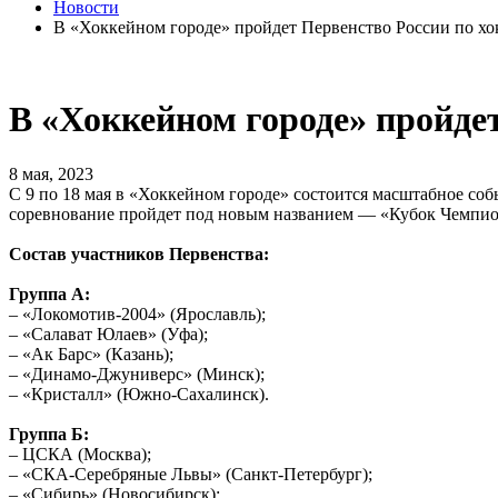
Новости
В «Хоккейном городе» пройдет Первенство России по х
В «Хоккейном городе» пройде
8 мая, 2023
С 9 по 18 мая в «Хоккейном городе» состоится масштабное со
соревнование пройдет под новым названием — «Кубок Чемпион
Состав участников Первенства:
Группа А:
– «Локомотив-2004» (Ярославль);
– «Салават Юлаев» (Уфа);
– «Ак Барс» (Казань);
– «Динамо-Джуниверс» (Минск);
– «Кристалл» (Южно-Сахалинск).
Группа Б:
– ЦСКА (Москва);
– «СКА-Серебряные Львы» (Санкт-Петербург);
– «Сибирь» (Новосибирск);