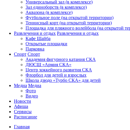
Универсальный зал (в комплексе)
Зал единоборств (в комплексе)
Аквазона (в комплексе)
Футбольное поле (на открытой территории)
Теннисный корт (на открытой территории)
Площадка для пляжного волейбола (на открытой те
Развлечения и отдых
Развлечения и отдых
Кафе Шайба
Открытые площадки
Парковка
Спорт
Спорт
Академия фигурного катания СКА
ДЮСШ «Армия СКА»
Центр хоккейного развития СКА
Флорбол для детей и взрослых
Школа дзюдо «Турбо СКА» для детей
Медиа
Медиа
Фото
Видео
Новости
Афиша
Сервисы
Расписание
Главная