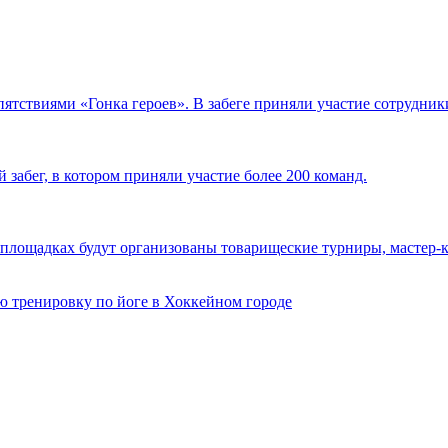
пятствиями «Гонка героев». В забеге приняли участие сотрудн
 забег, в котором приняли участие более 200 команд.
площадках будут организованы товарищеские турниры, мастер-кл
 тренировку по йоге в Хоккейном городе