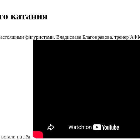
го катания
бя настоящими фигуристами. Владислава Благонравова, тренер А
 встали на лёд.