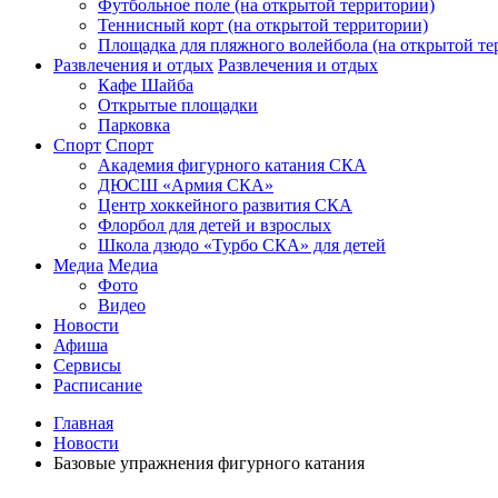
Футбольное поле (на открытой территории)
Теннисный корт (на открытой территории)
Площадка для пляжного волейбола (на открытой те
Развлечения и отдых
Развлечения и отдых
Кафе Шайба
Открытые площадки
Парковка
Спорт
Спорт
Академия фигурного катания СКА
ДЮСШ «Армия СКА»
Центр хоккейного развития СКА
Флорбол для детей и взрослых
Школа дзюдо «Турбо СКА» для детей
Медиа
Медиа
Фото
Видео
Новости
Афиша
Сервисы
Расписание
Главная
Новости
Базовые упражнения фигурного катания