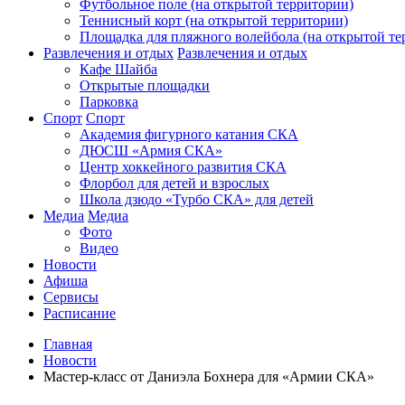
Футбольное поле (на открытой территории)
Теннисный корт (на открытой территории)
Площадка для пляжного волейбола (на открытой те
Развлечения и отдых
Развлечения и отдых
Кафе Шайба
Открытые площадки
Парковка
Спорт
Спорт
Академия фигурного катания СКА
ДЮСШ «Армия СКА»
Центр хоккейного развития СКА
Флорбол для детей и взрослых
Школа дзюдо «Турбо СКА» для детей
Медиа
Медиа
Фото
Видео
Новости
Афиша
Сервисы
Расписание
Главная
Новости
Мастер-класс от Даниэла Бохнера для «Армии СКА»