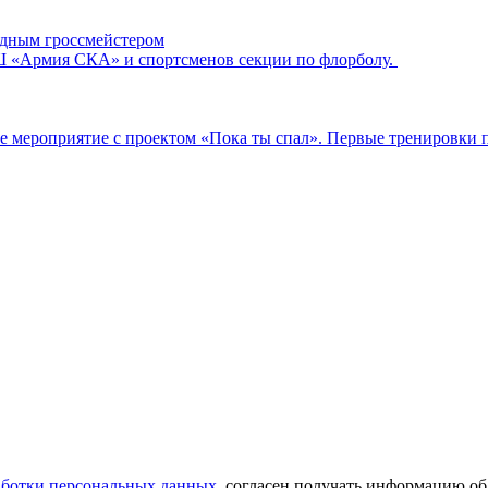
дным гроссмейстером
 «Армия СКА» и спортсменов секции по флорболу.
ое мероприятие с проектом «Пока ты спал». Первые тренировки 
аботки персональных данных
, согласен получать информацию об