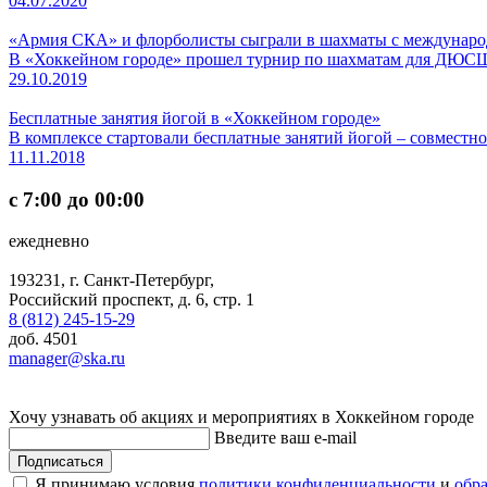
04.07.2020
«Армия СКА» и флорболисты сыграли в шахматы с междунаро
В «Хоккейном городе» прошел турнир по шахматам для ДЮСШ
29.10.2019
Бесплатные занятия йогой в «Хоккейном городе»
В комплексе стартовали бесплатные занятий йогой – совместн
11.11.2018
с 7:00 до 00:00
ежедневно
193231, г. Санкт-Петербург,
Российский проспект, д. 6, стр. 1
8 (812) 245-15-29
доб. 4501
manager@ska.ru
Хочу узнавать об акциях и мероприятиях в Хоккейном городе
Введите ваш e-mail
Подписаться
Я принимаю условия
политики конфиденциальности
и
обр