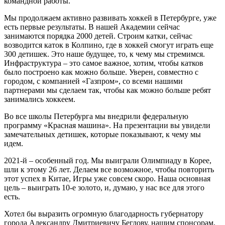
командной работы.
Мы продолжаем активно развивать хоккей в Петербурге, уже
есть первые результаты. В нашей Академии сейчас
занимаются порядка 2000 детей. Строим катки, сейчас
возводится каток в Колпино, где в хоккей смогут играть еще
300 детишек. Это наше будущее, то, к чему мы стремимся.
Инфраструктура – это самое важное, хотим, чтобы катков
было построено как можно больше. Уверен, совместно с
городом, с компанией «Газпром», со всеми нашими
партнерами мы сделаем так, чтобы как можно больше ребят
занимались хоккеем.
Во все школы Петербурга мы внедрили федеральную
программу «Красная машина». На презентации вы увидели
замечательных детишек, которые показывают, к чему мы
идем.
2021-й – особенный год. Мы выиграли Олимпиаду в Корее,
шли к этому 26 лет. Делаем все возможное, чтобы повторить
этот успех в Китае, Игры уже совсем скоро. Наша основная
цель – выиграть 10-е золото, и, думаю, у нас все для этого
есть.
Хотел бы выразить огромную благодарность губернатору
города Александру Дмитриевичу Беглову, нашим спонсорам,