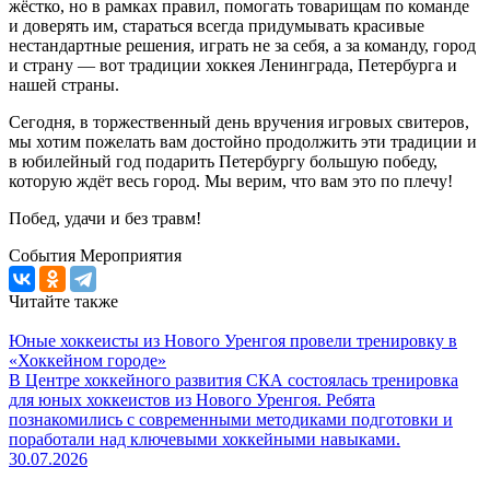
жёстко, но в рамках правил, помогать товарищам по команде
и доверять им, стараться всегда придумывать красивые
нестандартные решения, играть не за себя, а за команду, город
и страну — вот традиции хоккея Ленинграда, Петербурга и
нашей страны.
Сегодня, в торжественный день вручения игровых свитеров,
мы хотим пожелать вам достойно продолжить эти традиции и
в юбилейный год подарить Петербургу большую победу,
которую ждёт весь город. Мы верим, что вам это по плечу!
Побед, удачи и без травм!
События
Мероприятия
Читайте также
Юные хоккеисты из Нового Уренгоя провели тренировку в
«Хоккейном городе»
В Центре хоккейного развития СКА состоялась тренировка
для юных хоккеистов из Нового Уренгоя. Ребята
познакомились с современными методиками подготовки и
поработали над ключевыми хоккейными навыками.
30.07.2026