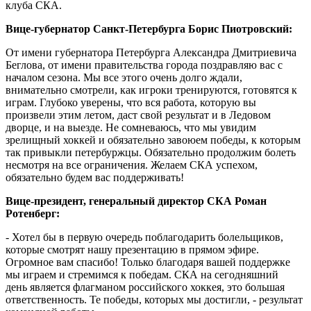
клуба СКА.
Вице-губернатор Санкт-Петербурга Борис Пиотровский:
От имени губернатора Петербурга Александра Дмитриевича
Беглова, от имени правительства города поздравляю вас с
началом сезона. Мы все этого очень долго ждали,
внимательно смотрели, как игроки тренируются, готовятся к
играм. Глубоко уверены, что вся работа, которую вы
произвели этим летом, даст свой результат и в Ледовом
дворце, и на выезде. Не сомневаюсь, что мы увидим
зрелищный хоккей и обязательно завоюем победы, к которым
так привыкли петербуржцы. Обязательно продолжим болеть
несмотря на все ограничения. Желаем СКА успехом,
обязательно будем вас поддерживать!
Вице-президент, генеральный директор СКА Роман
Ротенберг:
- Хотел бы в первую очередь поблагодарить болельщиков,
которые смотрят нашу презентацию в прямом эфире.
Огромное вам спасибо! Только благодаря вашей поддержке
мы играем и стремимся к победам. СКА на сегодняшний
день является флагманом российского хоккея, это большая
ответственность. Те победы, которых мы достигли, - результат