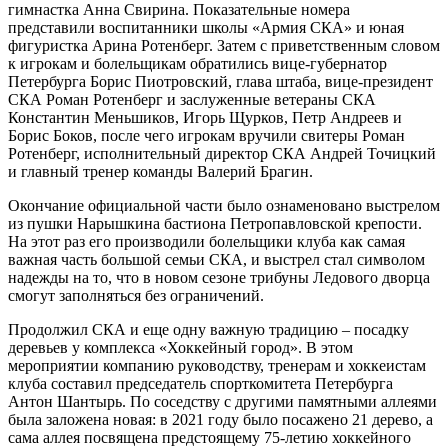
гимнастка Анна Свирина. Показательные номера
представили воспитанники школы «Армия СКА» и юная
фигуристка Арина Ротенберг. Затем с приветственным словом
к игрокам и болельщикам обратились вице-губернатор
Петербурга Борис Пиотровский, глава штаба, вице-президент
СКА Роман Ротенберг и заслуженные ветераны СКА
Константин Меньшиков, Игорь Щурков, Петр Андреев и
Борис Боков, после чего игрокам вручили свитеры Роман
Ротенберг, исполнительный директор СКА Андрей Точицкий
и главный тренер команды Валерий Брагин.
Окончание официальной части было ознаменовано выстрелом
из пушки Нарышкина бастиона Петропавловской крепости.
На этот раз его производили болельщики клуба как самая
важная часть большой семьи СКА, и выстрел стал символом
надежды на то, что в новом сезоне трибуны Ледового дворца
смогут заполняться без ограничений.
Продолжил СКА и еще одну важную традицию – посадку
деревьев у комплекса «Хоккейный город». В этом
мероприятии компанию руководству, тренерам и хоккеистам
клуба составил председатель спорткомитета Петербурга
Антон Шантырь. По соседству с другими памятными аллеями
была заложена новая: в 2021 году было посажено 21 дерево, а
сама аллея посвящена предстоящему 75-летию хоккейного