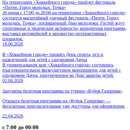
На территории «Хоккейного города» пройдет фестиваль
«Питер. Город молодых. Точка»
26 июня с 17:00 до 20:00 на территории «Хоккейного города»
состоится масштабный уличный фестиваль «Питер. Город
молодых. Точка», посвященный Дню молодежи. Гостей ждут
спортивные и творческие активности, концертная программа,
выставка автомобилей и множество интерактивных
площадок.
18.06.2026
В «Хоккейном городе» прошёл День спорта, игр и
развлечений для детей с синдромом Дауна
В универсальном зале «Хоккейного города» состоялось
благотворительное физкультурное мероприятие для детей с
синдромом Дауна, приуроченное ко Дню защиты детей.
02.06.2026
Запущена билетная программа на турнир «Кубок Газпрома»
Открыта билетная программа на «Кубок Газпрома» —
бесплатные пригласительные уже доступны для оформления.
22.04.2026
с 7:00 до 00:00