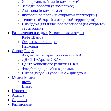
Универсальный зал (в комплексе)
Зал единоборств (в комплексе)
Аквазона (в комплексе)
Футбольное поле (на открытой территории)
Теннисный корт (на открытой территории)
Площадка для пляжного волейбола (на открытой
территории)
Развлечения и отдых
Развлечения и отдых
Кафе Шайба
Открытые площадки
Парковка
Спорт
Спорт
Академия фигурного катания СКА
ДЮСШ «Армия СКА»
Центр хоккейного развития СКА
Флорбол для детей и взрослых
Школа дзюдо «Турбо СКА» для детей
Медиа
Медиа
Фото
Видео
Новости
Афиша
Сервисы
Расписание