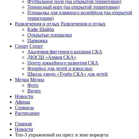
Футбольное поле (на открытой территории)
Теннисный корт (на открытой территории)
Площадка для пляжного волейбола (на открытой
территории)
Развлечения и отдых
Развлечения и отдых
Кафе Шайба
Открытые площадки
Парковка
Спорт
Спорт
Академия фигурного катания СКА
ДЮСШ «Армия СКА»
Центр хоккейного развития СКА
Флорбол для детей и взрослых
Школа дзюдо «Турбо СКА» для детей
Медиа
Медиа
Фото
Видео
Новости
Афиша
Сервисы
Расписание
Главная
Новости
Топ-3 упражнений на пресс в зоне воркаута