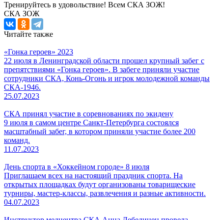
Тренируйтесь в удовольствие! Всем СКА ЗОЖ!
СКА ЗОЖ
Читайте также
«Гонка героев» 2023
22 июля в Ленинградской области прошел крупный забег с
препятствиями «Гонка героев». В забеге приняли участие
сотрудники СКА, Конь-Огонь и игрок молодежной команды
СКА-1946.
25.07.2023
СКА принял участие в соревнованиях по экидену
9 июля в самом центре Санкт-Петербурга состоялся
масштабный забег, в котором приняли участие более 200
команд.
11.07.2023
День спорта в «Хоккейном городе» 8 июля
Приглашаем всех на настоящий праздник спорта. На
открытых площадках будут организованы товарищеские
турниры, мастер-классы, развлечения и разные активности.
04.07.2023
Инструктор медцентра СКА Анна Лебединец провела