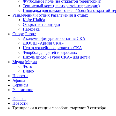
Футбольное поле (на открытой территории)
Теннисный корт (на открытой территории)
Площадка для пляжного волейбола (на открытой те
Развлечения и отдых
Развлечения и отдых
Кафе Шайба
Открытые площадки
Парковка
Спорт
Спорт
Академия фигурного катания СКА
ДЮСШ «Армия СКА»
Центр хоккейного развития СКА
Флорбол для детей и взрослых
Школа дзюдо «Турбо СКА» для детей
Медиа
Медиа
Фото
Видео
Новости
Афиша
Сервисы
Расписание
Главная
Новости
Тренировки в секции флорбола стартуют 3 сентября