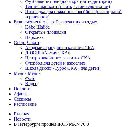
Футбольное поле (на открытой территории)
Теннисный корт (на открытой территории)
Площадка для пляжного волейбола (на открытой
территории)
Развлечения и отдых
Развлечения и отдых
Кафе Шайба
Открытые площадки
Парковка
Спорт
Спорт
Академия фигурного катания СКА
ДЮСШ «Армия СКА»
Центр хоккейного развития СКА
Флорбол для детей и взрослых
Школа дзюдо «Турбо СКА» для детей
Медиа
Медиа
Фото
Видео
Новости
Афиша
Сервисы
Расписание
Главная
Новости
В Петербурге прошёл IRONMAN 70.3