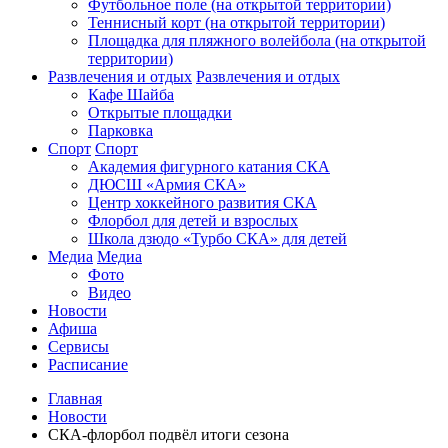
Футбольное поле (на открытой территории)
Теннисный корт (на открытой территории)
Площадка для пляжного волейбола (на открытой
территории)
Развлечения и отдых
Развлечения и отдых
Кафе Шайба
Открытые площадки
Парковка
Спорт
Спорт
Академия фигурного катания СКА
ДЮСШ «Армия СКА»
Центр хоккейного развития СКА
Флорбол для детей и взрослых
Школа дзюдо «Турбо СКА» для детей
Медиа
Медиа
Фото
Видео
Новости
Афиша
Сервисы
Расписание
Главная
Новости
СКА-флорбол подвёл итоги сезона