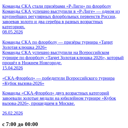
Команды СКА стали призёрами «Р-Лиги» по флорболу
Команды СКА успешно выступили в «Р-Лиге» — одном из
крупнейших регулярных флорбольных первенств России,
завоевав золото и два серебра в разных возрастных
категориях.
08.05.2026
Команды СКА по флорболу — призёры турнира «Target
Золотая клюшка 2026»
Команды СКА успешно выступили на Всероссийском
турнире по флорболу «Target Золотая клюшка 2026», который
прошёл в Нижнем Новгороде.
15.04.2026
«СКА-Флорбол» — победители Всероссийского турнира
«Кубок вызова-2026»
Команды «СКА-Флорбол» двух возрастных категорий
завоевали золотые медали на юбилейном турнире «Кубок
вызова-2026», прошедшем в Москве.
26.02.2026
с 7:00 до 00:00